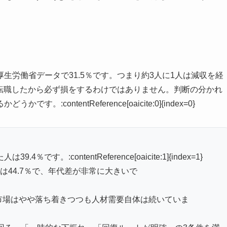
生労働省データで31.5％です。つまり約3人に1人は減収を経
、転職したから必ず損をするわけではありません。判断の分かれ
ontentReference[oaicite:0]{index=0}
す。:contentReference[oaicite:1]{index=1}
4歳は44.7％で、年代差が非常に大きいで
転職市場はやや落ち着きつつも人材需要自体は続いていま