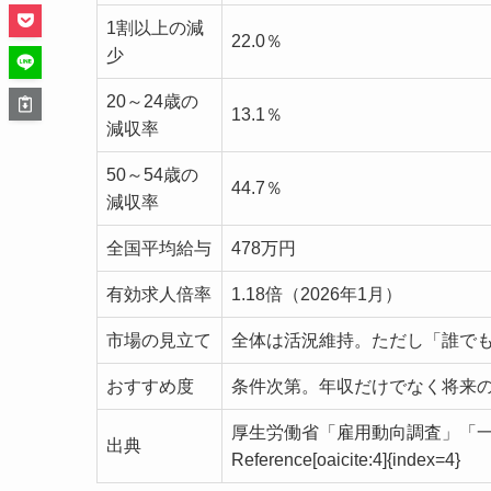
1割以上の減
22.0％
少
20～24歳の
13.1％
減収率
50～54歳の
44.7％
減収率
全国平均給与
478万円
有効求人倍率
1.18倍（2026年1月）
市場の見立て
全体は活況維持。ただし「誰で
おすすめ度
条件次第。年収だけでなく将来
厚生労働省「雇用動向調査」「一般
出典
Reference[oaicite:4]{index=4}