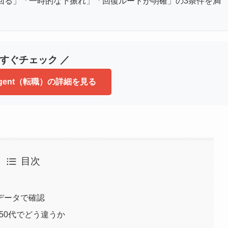
回る」「一時的な下振れ」「回復ルートが明確」の3条件を満
今すぐチェック ／
gent（転職）の詳細を見る
目次
データで確認
・50代でどう違うか