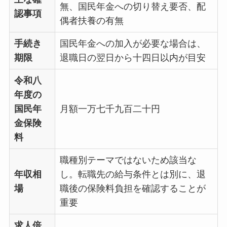
無、国民年金への切り替え要否、配
認事項
偶者扶養の有無
手続き
国民年金への加入が必要な場合は、
期限
退職日の翌日から十四日以内が目安
令和八
年度の
国民年
月額一万七千九百二十円
金保険
料
職種別テーマではないため該当な
年収相
し。転職先の給与条件とは別に、退
場
職後の保険料負担を確認することが
重要
求人倍