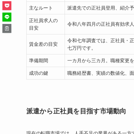
主なルート
派遣先での正社員登用、紹介
正社員求人の
令和八年四月の正社員有効求
目安
令和七年調査では、正社員・
賃金差の目安
七万円です。
準備期間
一カ月から三カ月。職種変更
成功の鍵
職務経歴書、実績の数値化、
派遣から正社員を目指す市場動向
現在の転職市場では、人手不足の業界がある一方