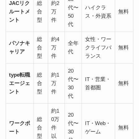
JACリク
総
約2
代〜
ハイクラ
ルートメ
合
万
無料
50
ス・外資系
ント
型
件
代
総
約4
女性・ワー
パソナキ
全年
合
万
クライフバ
無料
ャリア
代
型
件
ランス
20
type転職
総
約1
代〜
IT・営業・
エージェ
合
万
無料
30
首都圏
ント
型
件
代
約1
20
総
0万
ワークポ
代〜
IT・Web・
合
件
無料
ート
30
ゲーム
型
以