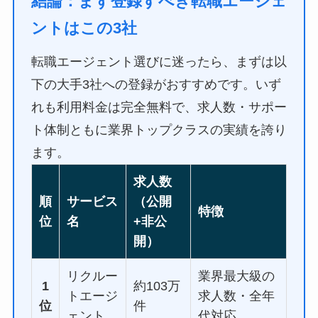
結論：まず登録すべき転職エージェ
ントはこの3社
転職エージェント選びに迷ったら、まずは以
下の大手3社への登録がおすすめです。いず
れも利用料金は完全無料で、求人数・サポー
ト体制ともに業界トップクラスの実績を誇り
ます。
求人数
順
サービス
（公開
特徴
位
名
+非公
開）
リクルー
業界最大級の
1
約103万
トエージ
求人数・全年
位
件
ェント
代対応