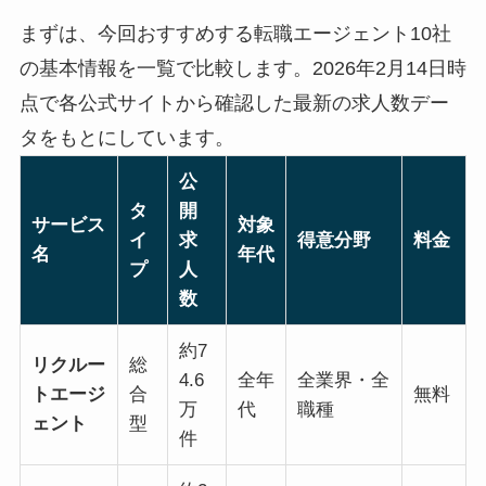
まずは、今回おすすめする転職エージェント10社
の基本情報を一覧で比較します。2026年2月14日時
点で各公式サイトから確認した最新の求人数デー
タをもとにしています。
公
タ
開
サービス
対象
イ
求
得意分野
料金
名
年代
プ
人
数
約7
リクルー
総
4.6
全年
全業界・全
トエージ
合
無料
万
代
職種
ェント
型
件