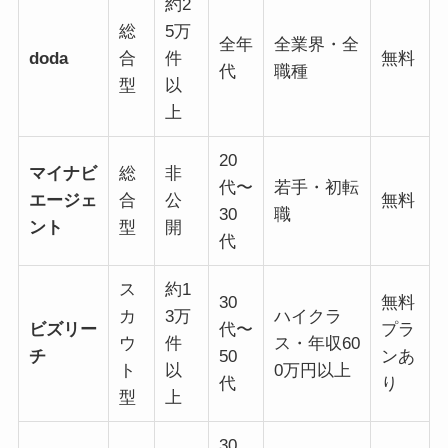
約2
総
5万
全年
全業界・全
doda
合
件
無料
代
職種
型
以
上
20
マイナビ
総
非
代〜
若手・初転
エージェ
合
公
無料
30
職
ント
型
開
代
ス
約1
30
無料
カ
3万
ハイクラ
ビズリー
代〜
プラ
ウ
件
ス・年収60
チ
50
ンあ
ト
以
0万円以上
代
り
型
上
30